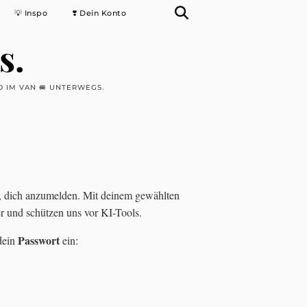
💡 Inspo
❣️ Dein Konto
s.
 IM VAN 🚐 UNTERWEGS.
ch, dich anzumelden. Mit deinem gewählten
r und schützen uns vor KI-Tools.
Passwort
dein
ein: