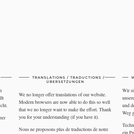
TRANSLATIONS / TRADUCTIONS /
W
ÜBERSETZUNGEN
n
Wir si
We no longer offer translations of our website.
llt
unser
Modern browsers are now able to do this so well
cht.
und d
that we no longer want to make the effort. Thank
Weg g
you for your understanding (if you have it).
iner
Techn
Nous ne proposons plus de traductions de notre
ein P