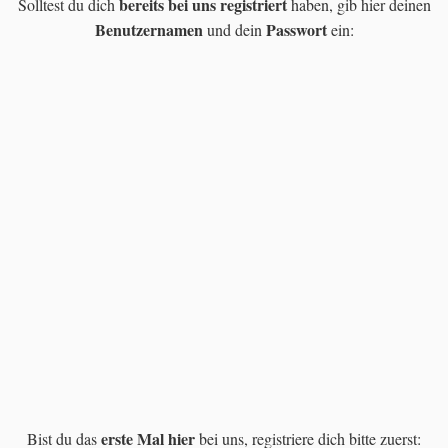
bereits bei uns registriert
Solltest du dich
haben, gib hier deinen
Benutzernamen
Passwort
und dein
ein:
Benutzername oder E-Mail
*
Passwort
*
Angemeldet bleiben
Passwort vergessen?
erste Mal hier
Bist du das
bei uns, registriere dich bitte zuerst: