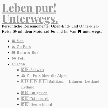
Leben pur!
Unterwegs.
Persönliche Reisemomente. Open-End- und Ohne-Plan-
Reise 🌍 mit dem Motorrad 🏍 und im Van 🚐 unterwegs.
🚐 Van
🥾 Zu Fuss
🚋 Bahn & Bus
🏍 Töff
Europa
🇨🇭 Schweiz
⛰ Zu Fuss über die Alpen
🇱🇹 🇱🇻 🇪🇪 Baltikum – Litauen, Lettland,
Estland
🇧🇬 Bulgarien
🇩🇰 Dänemark
🇩🇪 Deutschland