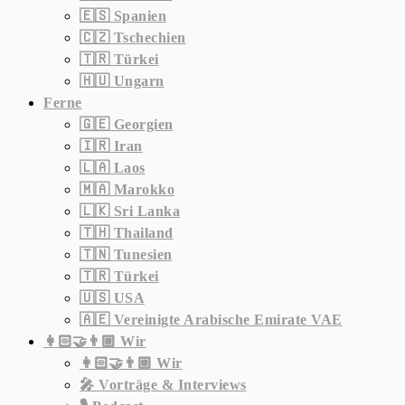
🇪🇸 Spanien
🇨🇿 Tschechien
🇹🇷 Türkei
🇭🇺 Ungarn
Ferne
🇬🇪 Georgien
🇮🇷 Iran
🇱🇦 Laos
🇲🇦 Marokko
🇱🇰 Sri Lanka
🇹🇭 Thailand
🇹🇳 Tunesien
🇹🇷 Türkei
🇺🇸 USA
🇦🇪 Vereinigte Arabische Emirate VAE
👩🏻‍🤝‍👨🏼 Wir
👩🏻‍🤝‍👨🏼 Wir
🎤 Vorträge & Interviews