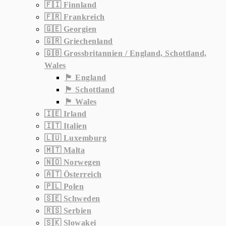
🇫🇮 Finnland
🇫🇷 Frankreich
🇬🇪 Georgien
🇬🇷 Griechenland
🇬🇧 Grossbritannien / England, Schottland,
Wales
🏴󠁧󠁢󠁥󠁮󠁧󠁿 England
🏴󠁧󠁢󠁳󠁣󠁴󠁿 Schottland
🏴󠁧󠁢󠁷󠁬󠁳󠁿 Wales
🇮🇪 Irland
🇮🇹 Italien
🇱🇺 Luxemburg
🇲🇹 Malta
🇳🇴 Norwegen
🇦🇹 Österreich
🇵🇱 Polen
🇸🇪 Schweden
🇷🇸 Serbien
🇸🇰 Slowakei