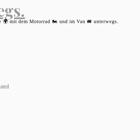
egs.
 🌍 mit dem Motorrad 🏍 und im Van 🚐 unterwegs.
land