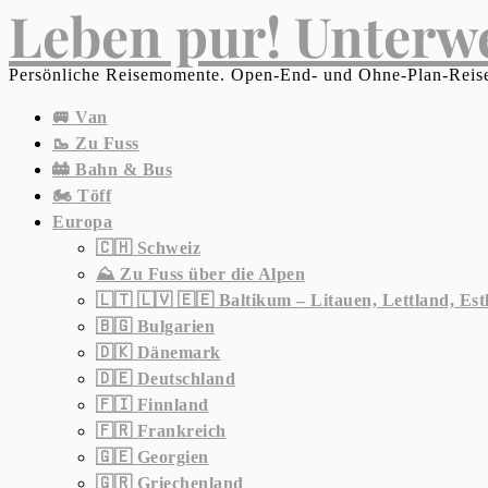
Leben pur! Unterw
Persönliche Reisemomente. Open-End- und Ohne-Plan-Reise
🚐 Van
🥾 Zu Fuss
🚋 Bahn & Bus
🏍 Töff
Europa
🇨🇭 Schweiz
⛰ Zu Fuss über die Alpen
🇱🇹 🇱🇻 🇪🇪 Baltikum – Litauen, Lettland, Est
🇧🇬 Bulgarien
🇩🇰 Dänemark
🇩🇪 Deutschland
🇫🇮 Finnland
🇫🇷 Frankreich
🇬🇪 Georgien
🇬🇷 Griechenland