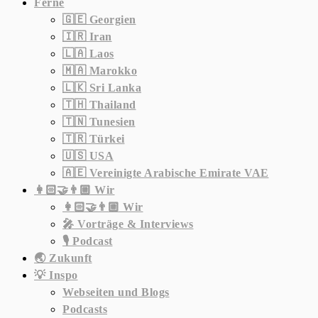
Ferne
🇬🇪 Georgien
🇮🇷 Iran
🇱🇦 Laos
🇲🇦 Marokko
🇱🇰 Sri Lanka
🇹🇭 Thailand
🇹🇳 Tunesien
🇹🇷 Türkei
🇺🇸 USA
🇦🇪 Vereinigte Arabische Emirate VAE
👩🏻‍🤝‍👨🏼 Wir
👩🏻‍🤝‍👨🏼 Wir
🎤 Vorträge & Interviews
🎙️ Podcast
🌏 Zukunft
💡 Inspo
Webseiten und Blogs
Podcasts