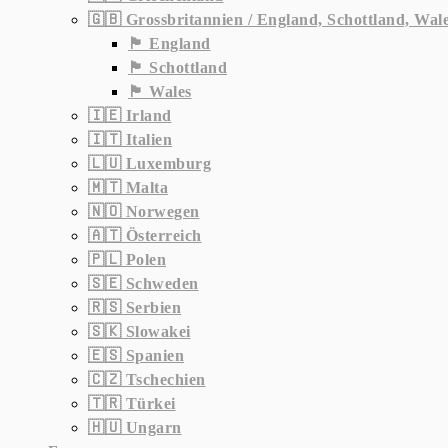
🇬🇧 Grossbritannien / England, Schottland, Wal
🏴󠁧󠁢󠁥󠁮󠁧󠁿 England
🏴󠁧󠁢󠁳󠁣󠁴󠁿 Schottland
🏴󠁧󠁢󠁷󠁬󠁳󠁿 Wales
🇮🇪 Irland
🇮🇹 Italien
🇱🇺 Luxemburg
🇲🇹 Malta
🇳🇴 Norwegen
🇦🇹 Österreich
🇵🇱 Polen
🇸🇪 Schweden
🇷🇸 Serbien
🇸🇰 Slowakei
🇪🇸 Spanien
🇨🇿 Tschechien
🇹🇷 Türkei
🇭🇺 Ungarn