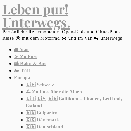
Leben pur!
Unterwegs.
Persönliche Reisemomente. Open-End- und Ohne-Plan-
Reise 🌍 mit dem Motorrad 🏍 und im Van 🚐 unterwegs.
🚐 Van
🥾 Zu Fuss
🚋 Bahn & Bus
🏍 Töff
Europa
🇨🇭 Schweiz
⛰ Zu Fuss über die Alpen
🇱🇹 🇱🇻 🇪🇪 Baltikum – Litauen, Lettland,
Estland
🇧🇬 Bulgarien
🇩🇰 Dänemark
🇩🇪 Deutschland