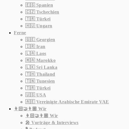
🇪🇸 Spanien
🇨🇿 Tschechien
🇹🇷 Türkei
🇭🇺 Ungarn
Ferne
🇬🇪 Georgien
🇮🇷 Iran
🇱🇦 Laos
🇲🇦 Marokko
🇱🇰 Sri Lanka
🇹🇭 Thailand
🇹🇳 Tunesien
🇹🇷 Türkei
🇺🇸 USA
🇦🇪 Vereinigte Arabische Emirate VAE
👩🏻‍🤝‍👨🏼 Wir
👩🏻‍🤝‍👨🏼 Wir
🎤 Vorträge & Interviews