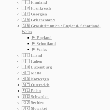
🇫🇮 Finnland
🇫🇷 Frankreich
🇬🇪 Georgien
🇬🇷 Griechenland
🇬🇧 Grossbritannien / England, Schottland,
Wales
🏴󠁧󠁢󠁥󠁮󠁧󠁿 England
🏴󠁧󠁢󠁳󠁣󠁴󠁿 Schottland
🏴󠁧󠁢󠁷󠁬󠁳󠁿 Wales
🇮🇪 Irland
🇮🇹 Italien
🇱🇺 Luxemburg
🇲🇹 Malta
🇳🇴 Norwegen
🇦🇹 Österreich
🇵🇱 Polen
🇸🇪 Schweden
🇷🇸 Serbien
🇸🇰 Slowakei